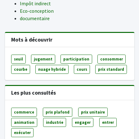
Impôt indirect
Eco-conception
documentaire
Mots à découvrir
seuil
jugement
participation
consommer
courbe
nuage hybride
cours
prix standard
Les plus consultés
commerce
prix plafond
prix unitaire
animation
industrie
engager
entrer
exécuter