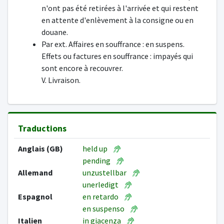
n'ont pas été retirées à l'arrivée et qui restent
en attente d'enlèvement à la consigne ou en
douane.
Par ext. Affaires en souffrance : en suspens.
Effets ou factures en souffrance : impayés qui
sont encore à recouvrer.
V. Livraison.
Traductions
Anglais (GB)
held up
pending
Allemand
unzustellbar
unerledigt
Espagnol
en retardo
en suspenso
Italien
in giacenza