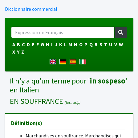
Dictionnaire commercial
A
B
C
D
E
F
G
H
I
J
K
L
M
N
O
P
Q
R
S
T
U
V
W
X
Y
Z
Il n'y a qu'un terme pour '
in sospeso
'
en Italien
EN SOUFFRANCE
(loc. adj.)
Définition(s)
Marchandises en souffrance. Marchandises qui