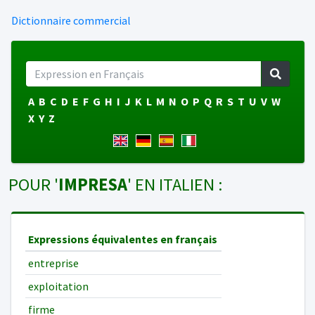
Dictionnaire commercial
A
B
C
D
E
F
G
H
I
J
K
L
M
N
O
P
Q
R
S
T
U
V
W
X
Y
Z
POUR '
IMPRESA
' EN ITALIEN :
Expressions équivalentes en français
entreprise
exploitation
firme