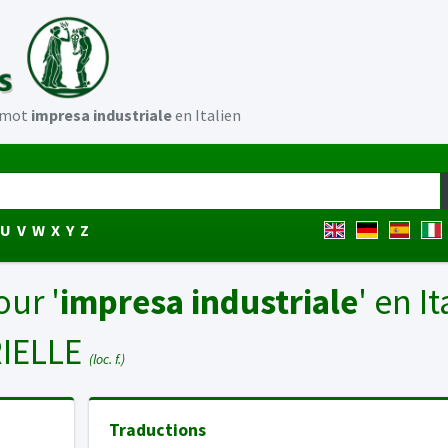
u mot
impresa industriale
en Italien
U
V
W
X
Y
Z
our '
impresa industriale
' en It
IELLE
(loc. f.)
Traductions