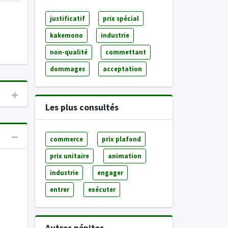
justificatif
prix spécial
kakemono
industrie
non-qualité
commettant
dommages
acceptation
Les plus consultés
commerce
prix plafond
prix unitaire
animation
industrie
engager
entrer
exécuter