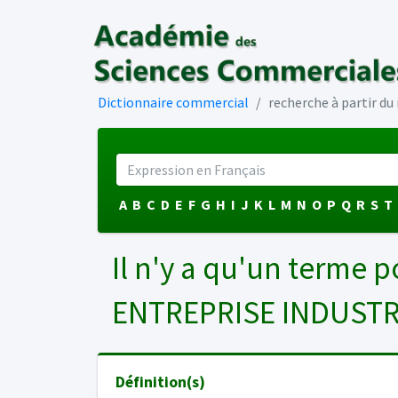
Dictionnaire commercial
recherche à partir d
A
B
C
D
E
F
G
H
I
J
K
L
M
N
O
P
Q
R
S
T
Il n'y a qu'un terme p
ENTREPRISE INDUSTR
Définition(s)