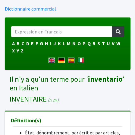
Dictionnaire commercial
A
B
C
D
E
F
G
H
I
J
K
L
M
N
O
P
Q
R
S
T
U
V
W
X
Y
Z
Il n'y a qu'un terme pour '
inventario
'
en Italien
INVENTAIRE
(n. m.)
Définition(s)
État, dénombrement, par écrit et par articles,