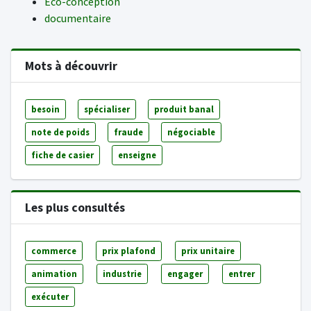
Eco-conception
documentaire
Mots à découvrir
besoin
spécialiser
produit banal
note de poids
fraude
négociable
fiche de casier
enseigne
Les plus consultés
commerce
prix plafond
prix unitaire
animation
industrie
engager
entrer
exécuter