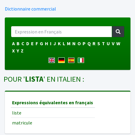
Dictionnaire commercial
A
B
C
D
E
F
G
H
I
J
K
L
M
N
O
P
Q
R
S
T
U
V
W
X
Y
Z
POUR '
LISTA
' EN ITALIEN :
Expressions équivalentes en français
liste
matricule