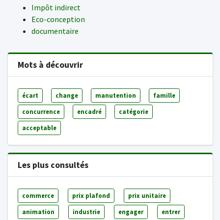
Impôt indirect
Eco-conception
documentaire
Mots à découvrir
écart
change
manutention
famille
concurrence
encadré
catégorie
acceptable
Les plus consultés
commerce
prix plafond
prix unitaire
animation
industrie
engager
entrer