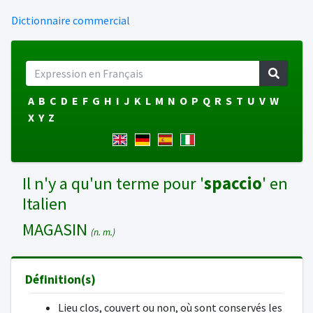
Dictionnaire commercial
A
B
C
D
E
F
G
H
I
J
K
L
M
N
O
P
Q
R
S
T
U
V
W
X
Y
Z
Il n'y a qu'un terme pour '
spaccio
' en
Italien
MAGASIN
(n. m.)
Définition(s)
Lieu clos, couvert ou non, où sont conservés les