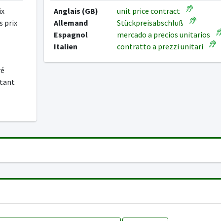
ix
Anglais (GB)
unit price contract
s prix
Allemand
Stückpreisabschluß
Espagnol
mercado a precios unitarios
Italien
contratto a prezzi unitari
ré
stant