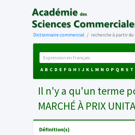
Dictionnaire commercial
recherche à partir d
A
B
C
D
E
F
G
H
I
J
K
L
M
N
O
P
Q
R
S
T
Il n'y a qu'un terme p
MARCHÉ À PRIX UNIT
Définition(s)