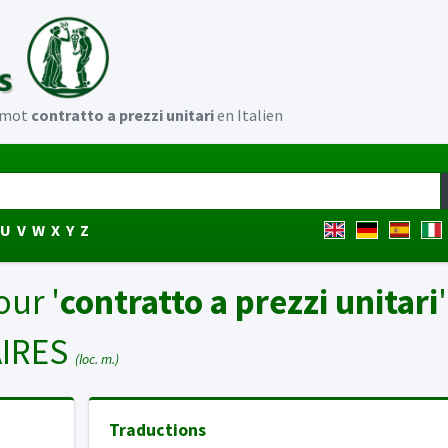
u mot
contratto a prezzi unitari
en Italien
U
V
W
X
Y
Z
our '
contratto a prezzi unitari
AIRES
(loc. m.)
Traductions