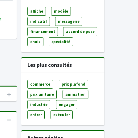
affiche
modèle
indicatif
messagerie
financement
accord de pose
choix
spécialité
Les plus consultés
commerce
prix plafond
prix unitaire
animation
industrie
engager
entrer
exécuter