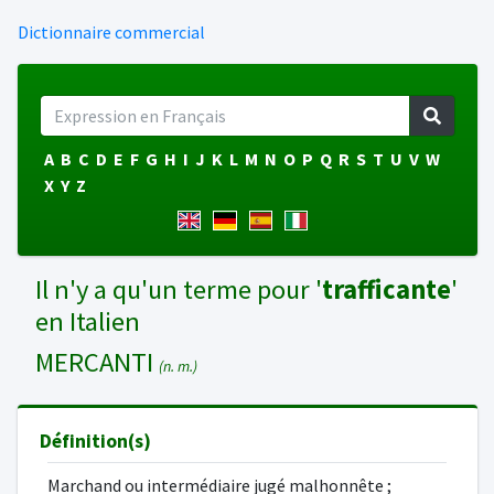
Dictionnaire commercial
A
B
C
D
E
F
G
H
I
J
K
L
M
N
O
P
Q
R
S
T
U
V
W
X
Y
Z
Il n'y a qu'un terme pour '
trafficante
'
en Italien
MERCANTI
(n. m.)
Définition(s)
Marchand ou intermédiaire jugé malhonnête ;