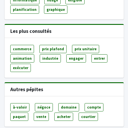
informatique
nuage
exigible
planification
graphique
Les plus consultés
commerce
prix plafond
prix unitaire
animation
industrie
engager
entrer
exécuter
Autres pépites
à-valoir
négoce
domaine
compte
paquet
vente
acheter
courtier