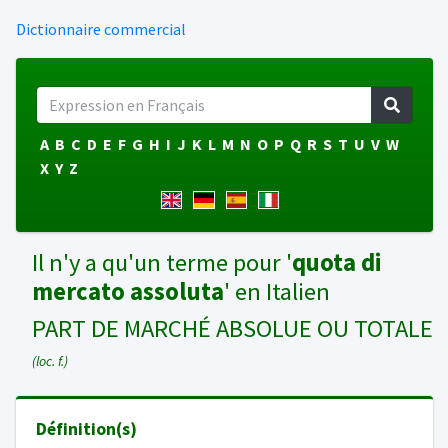
Dictionnaire commercial
A
B
C
D
E
F
G
H
I
J
K
L
M
N
O
P
Q
R
S
T
U
V
W
X
Y
Z
Il n'y a qu'un terme pour '
quota di
mercato assoluta
' en Italien
PART DE MARCHÉ ABSOLUE OU TOTALE
(loc. f.)
Définition(s)