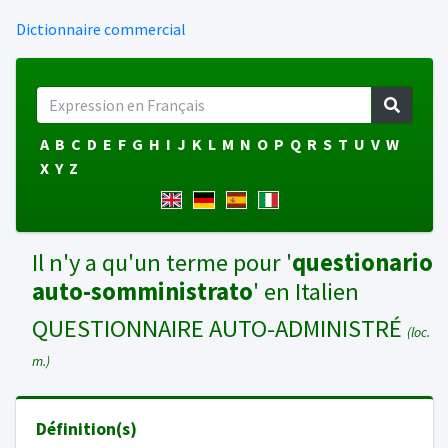
Dictionnaire commercial
A
B
C
D
E
F
G
H
I
J
K
L
M
N
O
P
Q
R
S
T
U
V
W
X
Y
Z
Il n'y a qu'un terme pour '
questionario
auto-somministrato
' en Italien
QUESTIONNAIRE AUTO-ADMINISTRÉ
(loc.
m.)
Définition(s)