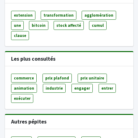
extension
transformation
agglomération
une
bitcoin
stock affecté
cumul
clause
Les plus consultés
commerce
prix plafond
prix unitaire
animation
industrie
engager
entrer
exécuter
Autres pépites