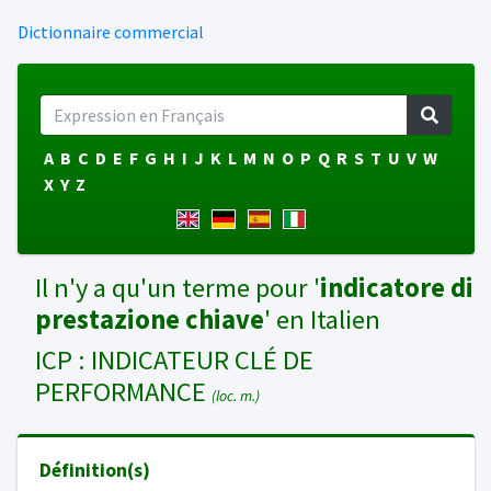
Dictionnaire commercial
A
B
C
D
E
F
G
H
I
J
K
L
M
N
O
P
Q
R
S
T
U
V
W
X
Y
Z
Il n'y a qu'un terme pour '
indicatore di
prestazione chiave
' en Italien
ICP : INDICATEUR CLÉ DE
PERFORMANCE
(loc. m.)
Définition(s)