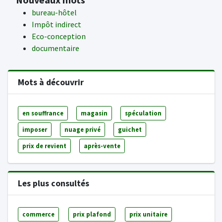
bureau-hôtel
Impôt indirect
Eco-conception
documentaire
Mots à découvrir
en souffrance
magasin
spéculation
imposer
nuage privé
guichet
prix de revient
après-vente
Les plus consultés
commerce
prix plafond
prix unitaire