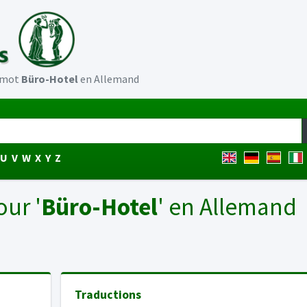
u mot
Büro-Hotel
en Allemand
U
V
W
X
Y
Z
our '
Büro-Hotel
' en Allemand
Traductions