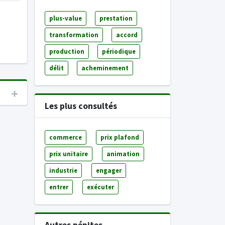
plus-value
prestation
transformation
accord
production
périodique
délit
acheminement
Les plus consultés
commerce
prix plafond
prix unitaire
animation
industrie
engager
entrer
exécuter