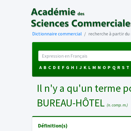
Dictionnaire commercial
recherche à partir d
A
B
C
D
E
F
G
H
I
J
K
L
M
N
O
P
Q
R
S
T
Il n'y a qu'un terme p
BUREAU-HÔTEL
(n. comp. m.)
Définition(s)