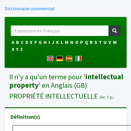
Dictionnaire commercial
A
B
C
D
E
F
G
H
I
J
K
L
M
N
O
P
Q
R
S
T
U
V
W
X
Y
Z
Il n'y a qu'un terme pour '
intellectual
property
' en Anglais (GB)
PROPRIÉTÉ INTELLECTUELLE
(loc. f. p.)
Définition(s)