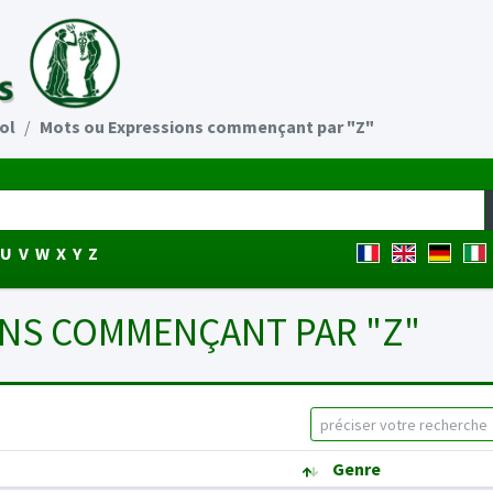
ol
Mots ou Expressions commençant par "Z"
U
V
W
X
Y
Z
NS COMMENÇANT PAR "Z"
Genre