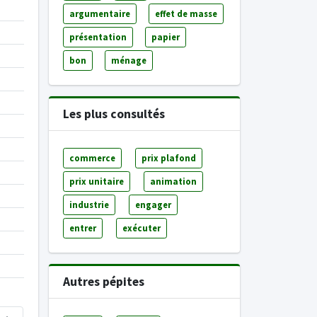
argumentaire
effet de masse
présentation
papier
bon
ménage
Les plus consultés
commerce
prix plafond
prix unitaire
animation
industrie
engager
entrer
exécuter
Autres pépites