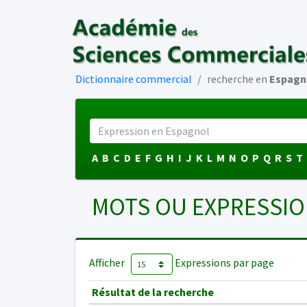
Dictionnaire commercial
recherche en
Espagn
A
B
C
D
E
F
G
H
I
J
K
L
M
N
O
P
Q
R
S
T
MOTS OU EXPRESSIO
Afficher
Expressions par page
Résultat de la recherche