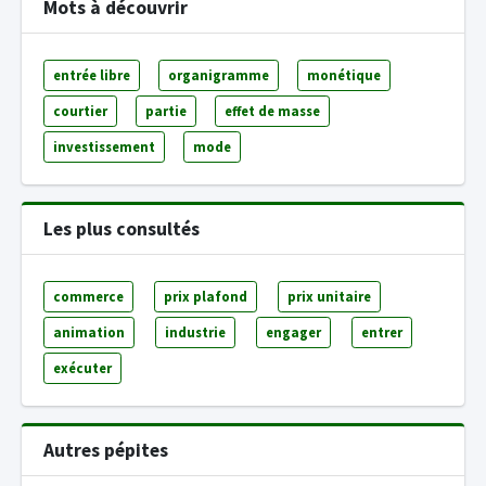
Mots à découvrir
entrée libre
organigramme
monétique
courtier
partie
effet de masse
investissement
mode
Les plus consultés
commerce
prix plafond
prix unitaire
animation
industrie
engager
entrer
exécuter
Autres pépites