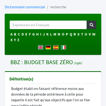
Dictionnaire commercial
recherche
A
B
C
D
E
F
G
H
I
J
K
L
M
N
O
P
Q
R
S
T
U
V
W
X
Y
Z
BBZ : BUDGET BASE ZÉRO
(sigle)
Définition(s)
Budget établi en faisant référence moins aux
données de la période antérieure à celle pour
laquelle il est fait qu'aux objectifs que l'on se fixe
pour ladite période.