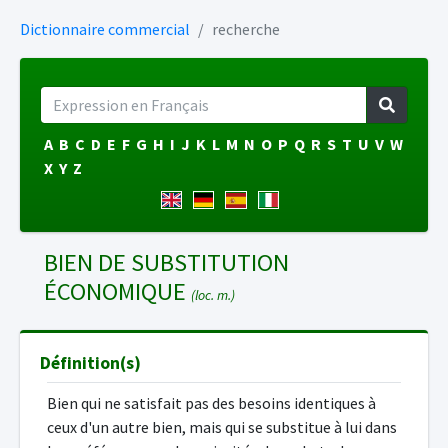
Dictionnaire commercial
recherche
A
B
C
D
E
F
G
H
I
J
K
L
M
N
O
P
Q
R
S
T
U
V
W
X
Y
Z
BIEN DE SUBSTITUTION
ÉCONOMIQUE
(loc. m.)
Définition(s)
Bien qui ne satisfait pas des besoins identiques à
ceux d'un autre bien, mais qui se substitue à lui dans