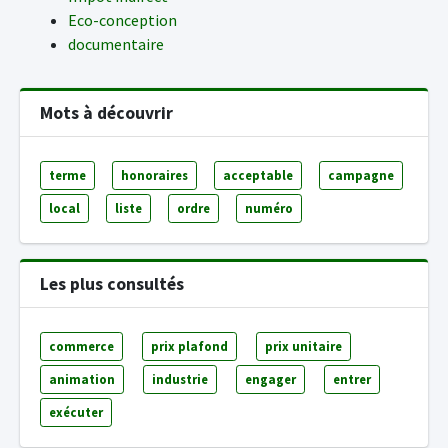
Eco-conception
documentaire
Mots à découvrir
terme
honoraires
acceptable
campagne
local
liste
ordre
numéro
Les plus consultés
commerce
prix plafond
prix unitaire
animation
industrie
engager
entrer
exécuter