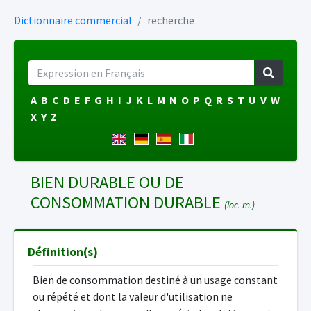
Dictionnaire commercial
recherche
A
B
C
D
E
F
G
H
I
J
K
L
M
N
O
P
Q
R
S
T
U
V
W
X
Y
Z
BIEN DURABLE OU DE
CONSOMMATION DURABLE
(loc. m.)
Définition(s)
Bien de consommation destiné à un usage constant
ou répété et dont la valeur d'utilisation ne