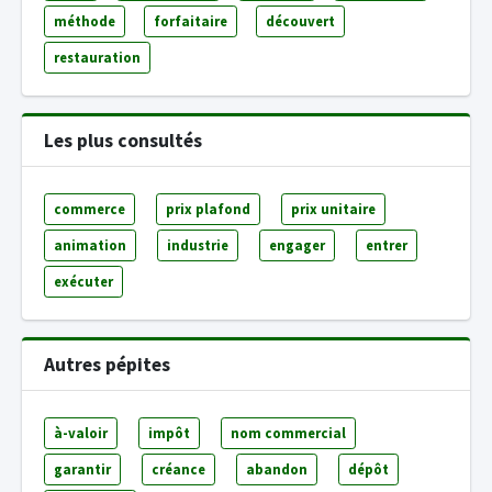
méthode
forfaitaire
découvert
restauration
Les plus consultés
commerce
prix plafond
prix unitaire
animation
industrie
engager
entrer
exécuter
Autres pépites
à-valoir
impôt
nom commercial
garantir
créance
abandon
dépôt