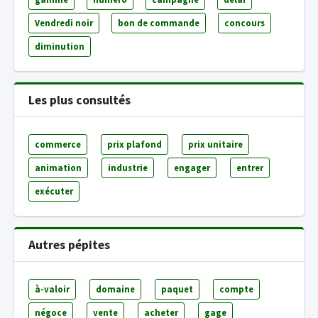
Vendredi noir
bon de commande
concours
diminution
Les plus consultés
commerce
prix plafond
prix unitaire
animation
industrie
engager
entrer
exécuter
Autres pépites
à-valoir
domaine
paquet
compte
négoce
vente
acheter
gage