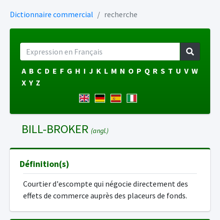
Dictionnaire commercial
recherche
A
B
C
D
E
F
G
H
I
J
K
L
M
N
O
P
Q
R
S
T
U
V
W
X
Y
Z
BILL-BROKER
(angl.)
Définition(s)
Courtier d'escompte qui négocie directement des
effets de commerce auprès des placeurs de fonds.