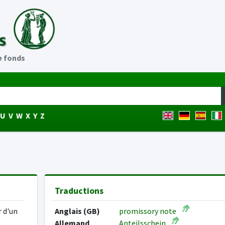
de fonds
U
V
W
X
Y
Z
Traductions
r d'un
Anglais (GB)
promissory note
Allemand
Anteilsschein