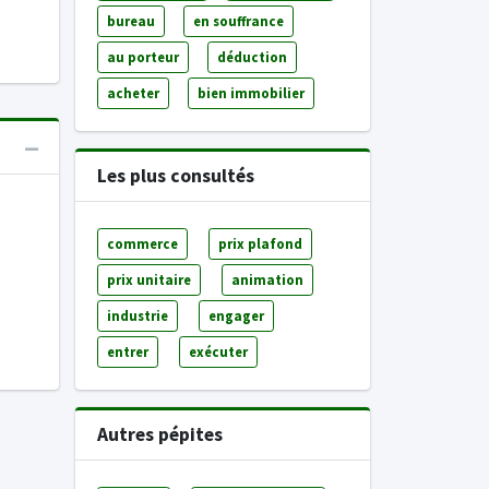
bureau
en souffrance
au porteur
déduction
acheter
bien immobilier
Les plus consultés
commerce
prix plafond
prix unitaire
animation
industrie
engager
entrer
exécuter
Autres pépites