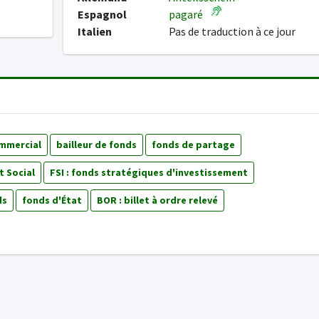
Espagnol
pagaré
Italien
Pas de traduction à ce jour
mmercial
bailleur de fonds
fonds de partage
 Social
FSI : fonds stratégiques d'investissement
ds
fonds d'État
BOR : billet à ordre relevé