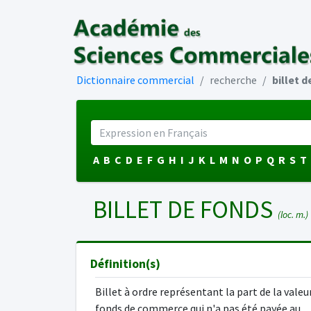
Dictionnaire commercial
recherche
billet 
A
B
C
D
E
F
G
H
I
J
K
L
M
N
O
P
Q
R
S
T
BILLET DE FONDS
(loc. m.)
Définition(s)
Billet à ordre représentant la part de la valeu
fonds de commerce qui n'a pas été payée au