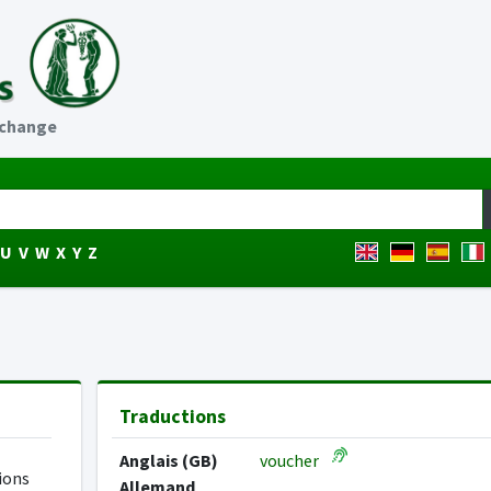
échange
U
V
W
X
Y
Z
Traductions
Anglais (GB)
voucher
ions
Allemand