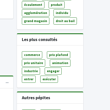
écoulement
produit
agglomération
individu
grand magasin
droit au bail
Les plus consultés
commerce
prix plafond
prix unitaire
animation
industrie
engager
entrer
exécuter
Autres pépites