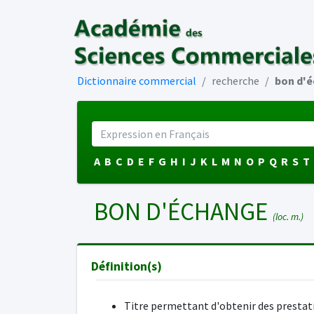
Dictionnaire commercial
recherche
bon d'
A
B
C
D
E
F
G
H
I
J
K
L
M
N
O
P
Q
R
S
T
BON D'ÉCHANGE
(loc. m.)
Définition(s)
Titre permettant d'obtenir des prestat