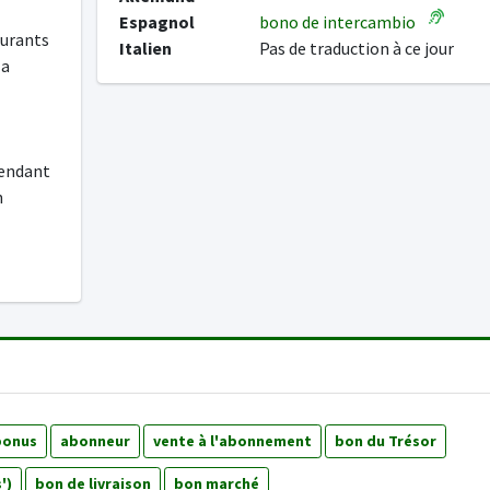
Espagnol
bono de intercambio
aurants
Italien
Pas de traduction à ce jour
la
pendant
n
bonus
abonneur
vente à l'abonnement
bon du Trésor
')
bon de livraison
bon marché