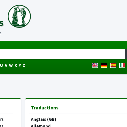
e
U
V
W
X
Y
Z
Traductions
rs
Anglais (GB)
ssi
Allemand