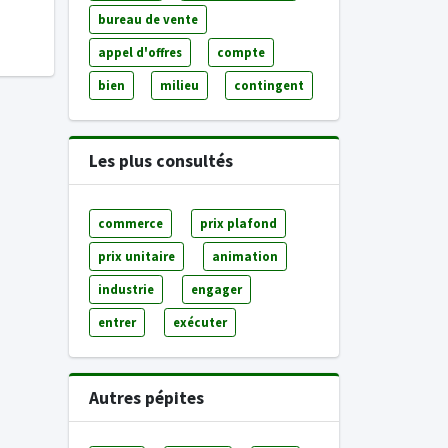
bureau de vente
appel d'offres
compte
bien
milieu
contingent
Les plus consultés
commerce
prix plafond
prix unitaire
animation
industrie
engager
entrer
exécuter
Autres pépites