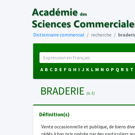
Dictionnaire commercial
recherche
braderi
A
B
C
D
E
F
G
H
I
J
K
L
M
N
O
P
Q
R
S
T
BRADERIE
(n. f.)
Définition(s)
Vente occasionnelle et publique, de biens dive
cédés à bas prix opérée par des particuliers au