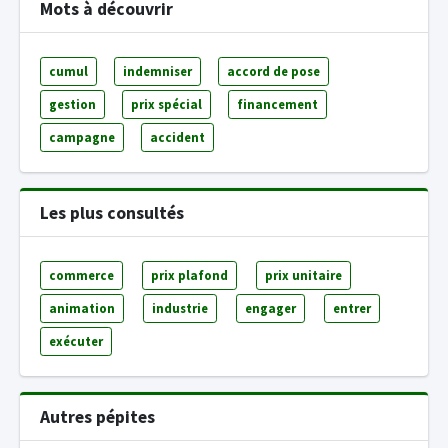
Mots à découvrir
cumul
indemniser
accord de pose
gestion
prix spécial
financement
campagne
accident
Les plus consultés
commerce
prix plafond
prix unitaire
animation
industrie
engager
entrer
exécuter
Autres pépites