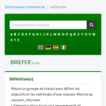
Dictionnaire commercial
recherche
A
B
C
D
E
F
G
H
I
J
K
L
M
N
O
P
Q
R
S
T
U
V
W
X
Y
Z
BRIEFER
(v. tr.)
Définition(s)
Réunir un groupe de travail pour définir les
objectifs et les méthodes d'une mission. Mettre au
courant, informer.
L'Administration française recommande de