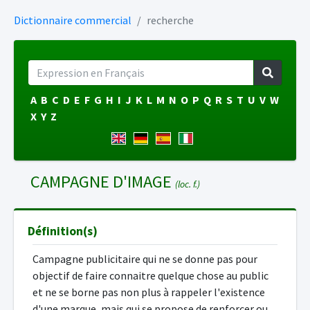
Dictionnaire commercial
recherche
A
B
C
D
E
F
G
H
I
J
K
L
M
N
O
P
Q
R
S
T
U
V
W
X
Y
Z
CAMPAGNE D'IMAGE
(loc. f.)
Définition(s)
Campagne publicitaire qui ne se donne pas pour
objectif de faire connaitre quelque chose au public
et ne se borne pas non plus à rappeler l'existence
d'une marque, mais qui se propose de renforcer ou