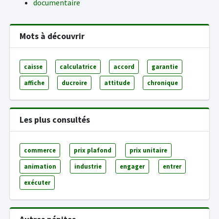
documentaire
Mots à découvrir
caisse
calculatrice
accord
garantie
affiche
ducroire
attitude
chronique
Les plus consultés
commerce
prix plafond
prix unitaire
animation
industrie
engager
entrer
exécuter