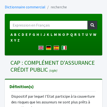
Dictionnaire commercial
recherche
A
B
C
D
E
F
G
H
I
J
K
L
M
N
O
P
Q
R
S
T
U
V
W
X
Y
Z
CAP : COMPLÉMENT D'ASSURANCE
CRÉDIT PUBLIC
(sigle)
Définition(s)
Dispositif par lequel l'Etat participe à la couverture
des risques que les assureurs ne sont plus prêts à