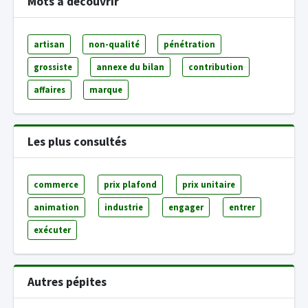
Mots à découvrir
artisan
non-qualité
pénétration
grossiste
annexe du bilan
contribution
affaires
marque
Les plus consultés
commerce
prix plafond
prix unitaire
animation
industrie
engager
entrer
exécuter
Autres pépites