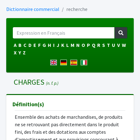
Dictionnaire commercial
recherche
A
B
C
D
E
F
G
H
I
J
K
L
M
N
O
P
Q
R
S
T
U
V
W
X
Y
Z
CHARGES
(n. f. p.)
Définition(s)
Ensemble des achats de marchandises, de produits
ne se retrouvant pas directement dans le produit
fini, des frais et des dotations aux comptes
d'amortissement et aux provisions concourant à