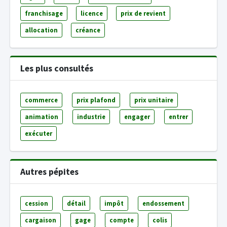
franchisage
licence
prix de revient
allocation
créance
Les plus consultés
commerce
prix plafond
prix unitaire
animation
industrie
engager
entrer
exécuter
Autres pépites
cession
détail
impôt
endossement
cargaison
gage
compte
colis