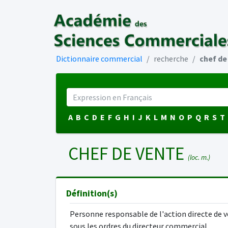
Dictionnaire commercial
recherche
chef de
A
B
C
D
E
F
G
H
I
J
K
L
M
N
O
P
Q
R
S
T
CHEF DE VENTE
(loc. m.)
Définition(s)
Personne responsable de l'action directe de v
sous les ordres du directeur commercial.