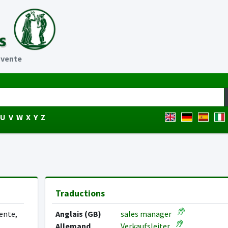
 vente
U
V
W
X
Y
Z
Traductions
ente,
Anglais (GB)
sales manager
Allemand
Verkaufsleiter