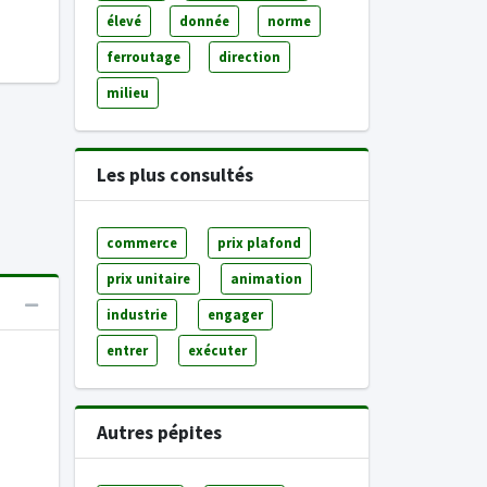
élevé
donnée
norme
ferroutage
direction
milieu
Les plus consultés
commerce
prix plafond
prix unitaire
animation
industrie
engager
entrer
exécuter
Autres pépites