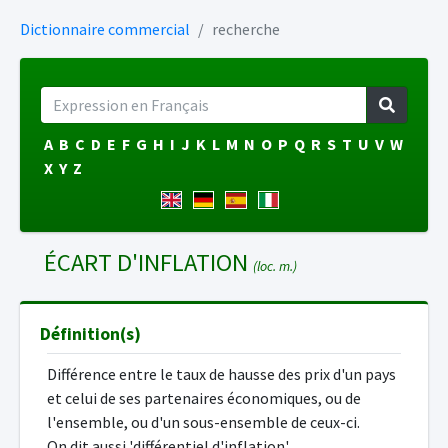
Dictionnaire commercial
recherche
A
B
C
D
E
F
G
H
I
J
K
L
M
N
O
P
Q
R
S
T
U
V
W
X
Y
Z
ÉCART D'INFLATION
(loc. m.)
Définition(s)
Différence entre le taux de hausse des prix d'un pays
et celui de ses partenaires économiques, ou de
l'ensemble, ou d'un sous-ensemble de ceux-ci.
On dit aussi 'différentiel d'inflation'.