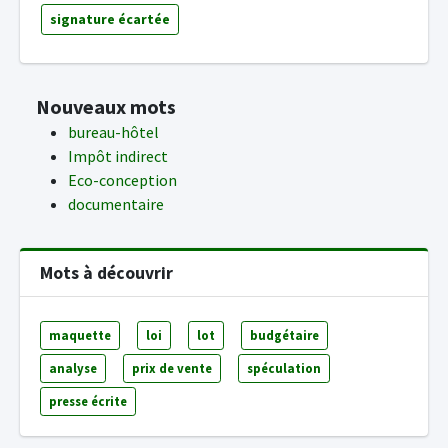
signature écartée
Nouveaux mots
bureau-hôtel
Impôt indirect
Eco-conception
documentaire
Mots à découvrir
maquette
loi
lot
budgétaire
analyse
prix de vente
spéculation
presse écrite