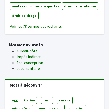
vente rendu droits acquittés
droit de circulation
droit de tirage
Voir les 78 termes approchants
Nouveaux mots
bureau-hôtel
Impôt indirect
Eco-conception
documentaire
Mots à découvrir
agglomération
désir
codage
prix plafond
émoluments
liquidation