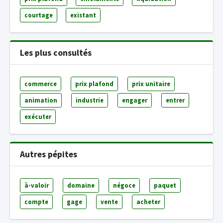
courtage
existant
Les plus consultés
commerce
prix plafond
prix unitaire
animation
industrie
engager
entrer
exécuter
Autres pépites
à-valoir
domaine
négoce
paquet
compte
gage
vente
acheter