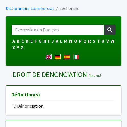
Dictionnaire commercial
recherche
A
B
C
D
E
F
G
H
I
J
K
L
M
N
O
P
Q
R
S
T
U
V
W
X
Y
Z
DROIT DE DÉNONCIATION
(loc. m.)
Définition(s)
V. Dénonciation.