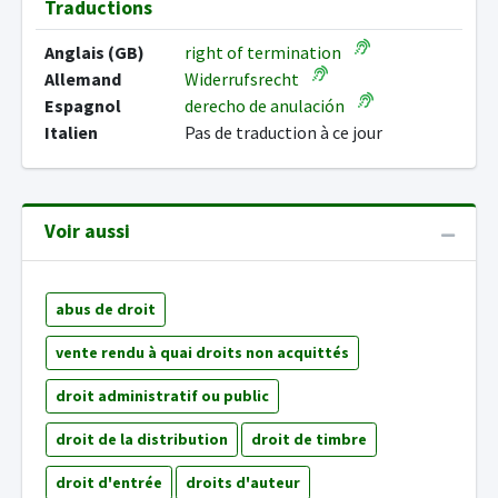
Traductions
Anglais (GB)
right of termination
Allemand
Widerrufsrecht
Espagnol
derecho de anulación
Italien
Pas de traduction à ce jour
Voir aussi
abus de droit
vente rendu à quai droits non acquittés
droit administratif ou public
droit de la distribution
droit de timbre
droit d'entrée
droits d'auteur