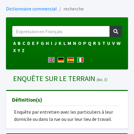
Dictionnaire commercial
recherche
A
B
C
D
E
F
G
H
I
J
K
L
M
N
O
P
Q
R
S
T
U
V
W
X
Y
Z
ENQUÊTE SUR LE TERRAIN
(loc. f.)
Définition(s)
Enquête par entretien avec les particuliers à leur
domicile ou dans la rue ou sur leur lieu de travail.