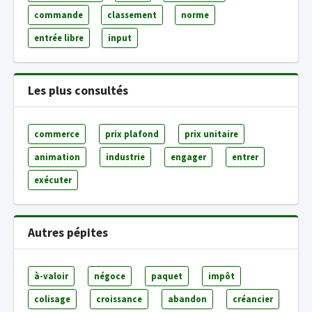
commande
classement
norme
entrée libre
input
Les plus consultés
commerce
prix plafond
prix unitaire
animation
industrie
engager
entrer
exécuter
Autres pépites
à-valoir
négoce
paquet
impôt
colisage
croissance
abandon
créancier