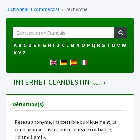
Dictionnaire commercial
recherche
A
B
C
D
E
F
G
H
I
J
K
L
M
N
O
P
Q
R
S
T
U
V
W
X
Y
Z
INTERNET CLANDESTIN
(loc. m.)
Définition(s)
Réseau anonyme, inaccessible publiquement, la
connexion se faisant entre pairs de confiance,
« d’ami à ami ».