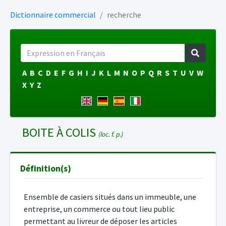
Dictionnaire commercial
recherche
A
B
C
D
E
F
G
H
I
J
K
L
M
N
O
P
Q
R
S
T
U
V
W
X
Y
Z
BOITE À COLIS
(loc. f. p.)
Définition(s)
Ensemble de casiers situés dans un immeuble, une
entreprise, un commerce ou tout lieu public
permettant au livreur de déposer les articles