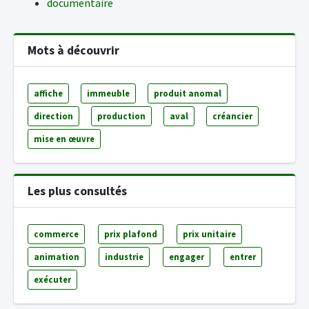
documentaire
Mots à découvrir
affiche
immeuble
produit anomal
direction
production
aval
créancier
mise en œuvre
Les plus consultés
commerce
prix plafond
prix unitaire
animation
industrie
engager
entrer
exécuter