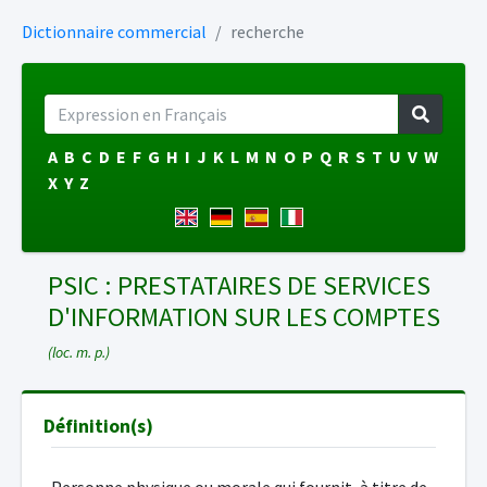
Dictionnaire commercial
recherche
A
B
C
D
E
F
G
H
I
J
K
L
M
N
O
P
Q
R
S
T
U
V
W
X
Y
Z
PSIC : PRESTATAIRES DE SERVICES
D'INFORMATION SUR LES COMPTES
(loc. m. p.)
Définition(s)