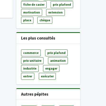
fiche de casier
prix plafond
motivation
extension
place
chèque
Les plus consultés
commerce
prix plafond
prix unitaire
animation
industrie
engager
entrer
exécuter
Autres pépites