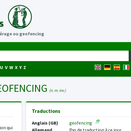
érage ou geofencing
U
V
W
X
Y
Z
EOFENCING
(n. m. inv.)
Traductions
Anglais (GB)
geofencing
ion qui
Allemand
Pas de traduction à ce jour