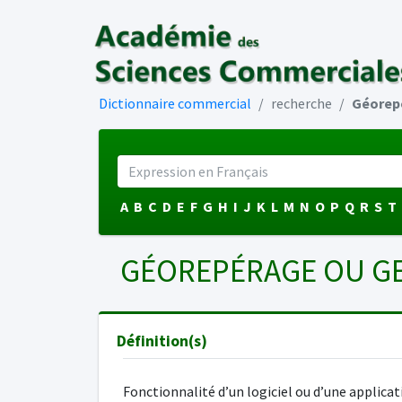
Dictionnaire commercial
recherche
Géorep
A
B
C
D
E
F
G
H
I
J
K
L
M
N
O
P
Q
R
S
T
GÉOREPÉRAGE OU G
Définition(s)
Fonctionnalité d’un logiciel ou d’une applicat