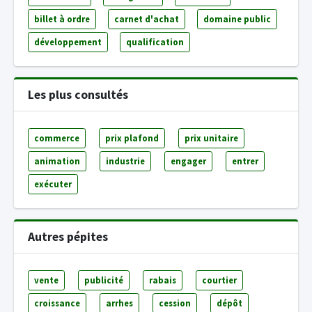
billet à ordre
carnet d'achat
domaine public
développement
qualification
Les plus consultés
commerce
prix plafond
prix unitaire
animation
industrie
engager
entrer
exécuter
Autres pépites
vente
publicité
rabais
courtier
croissance
arrhes
cession
dépôt