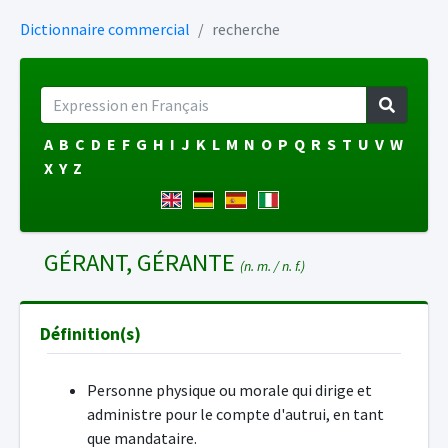
Dictionnaire commercial
recherche
A
B
C
D
E
F
G
H
I
J
K
L
M
N
O
P
Q
R
S
T
U
V
W
X
Y
Z
GÉRANT, GÉRANTE
(n. m. / n. f.)
Définition(s)
Personne physique ou morale qui dirige et
administre pour le compte d'autrui, en tant
que mandataire.