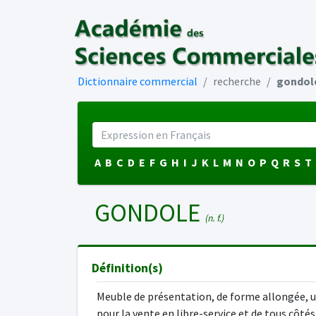
Dictionnaire commercial
recherche
gondol
A
B
C
D
E
F
G
H
I
J
K
L
M
N
O
P
Q
R
S
T
GONDOLE
(n. f.)
Définition(s)
Meuble de présentation, de forme allongée, u
pour la vente en libre-service et de tous côtés