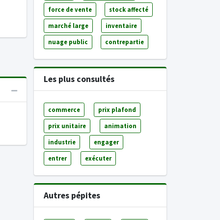
force de vente
stock affecté
marché large
inventaire
nuage public
contrepartie
Les plus consultés
commerce
prix plafond
prix unitaire
animation
industrie
engager
entrer
exécuter
Autres pépites