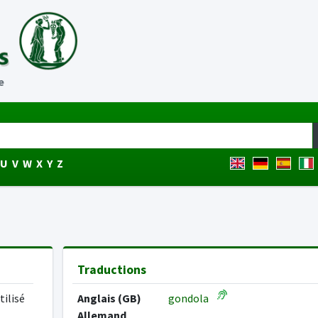
e
U
V
W
X
Y
Z
Traductions
tilisé
Anglais (GB)
gondola
Allemand