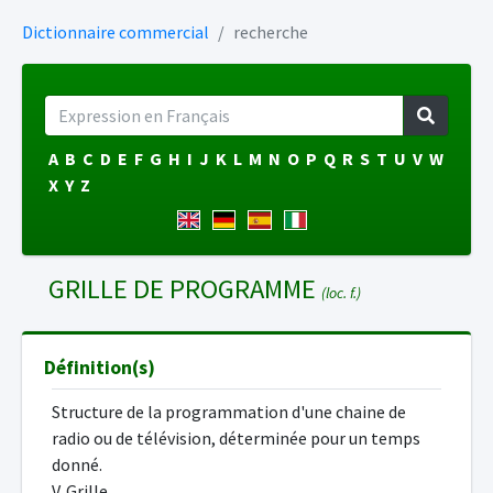
Dictionnaire commercial
recherche
A
B
C
D
E
F
G
H
I
J
K
L
M
N
O
P
Q
R
S
T
U
V
W
X
Y
Z
GRILLE DE PROGRAMME
(loc. f.)
Définition(s)
Structure de la programmation d'une chaine de
radio ou de télévision, déterminée pour un temps
donné.
V. Grille.