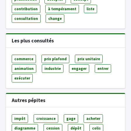
contribution
à tempérament
liste
consultation
change
Les plus consultés
commerce
prix plafond
prix unitaire
animation
industrie
engager
entrer
exécuter
Autres pépites
impôt
croissance
gage
acheter
diagramme
cession
dépôt
colis