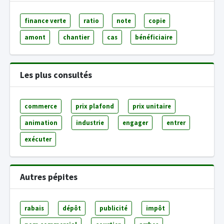
finance verte
ratio
note
copie
amont
chantier
cas
bénéficiaire
Les plus consultés
commerce
prix plafond
prix unitaire
animation
industrie
engager
entrer
exécuter
Autres pépites
rabais
dépôt
publicité
impôt