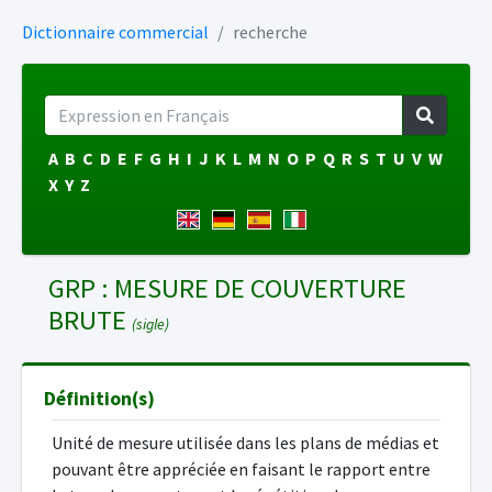
Dictionnaire commercial
recherche
A
B
C
D
E
F
G
H
I
J
K
L
M
N
O
P
Q
R
S
T
U
V
W
X
Y
Z
GRP : MESURE DE COUVERTURE
BRUTE
(sigle)
Définition(s)
Unité de mesure utilisée dans les plans de médias et
pouvant être appréciée en faisant le rapport entre