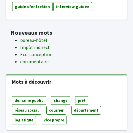
guide d'entretien
interview guidée
Nouveaux mots
bureau-hôtel
Impôt indirect
Eco-conception
documentaire
Mots à découvrir
domaine public
change
prêt
réseau social
courrier
département
logistique
vice propre