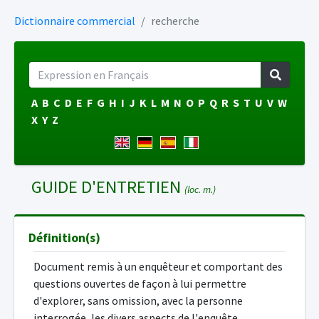
Dictionnaire commercial
recherche
A
B
C
D
E
F
G
H
I
J
K
L
M
N
O
P
Q
R
S
T
U
V
W
X
Y
Z
GUIDE D'ENTRETIEN
(loc. m.)
Définition(s)
Document remis à un enquêteur et comportant des
questions ouvertes de façon à lui permettre
d'explorer, sans omission, avec la personne
interrogée, les divers aspects de l'enquête.