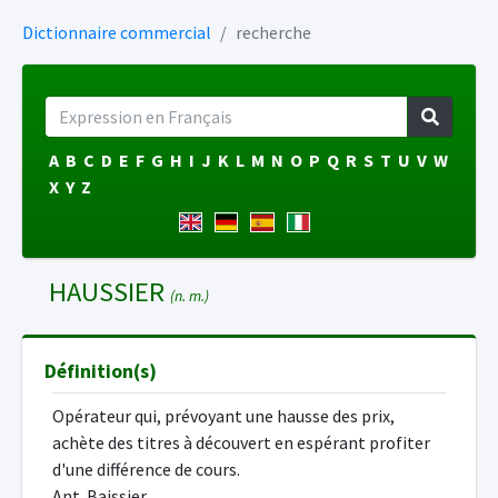
Dictionnaire commercial
recherche
A
B
C
D
E
F
G
H
I
J
K
L
M
N
O
P
Q
R
S
T
U
V
W
X
Y
Z
HAUSSIER
(n. m.)
Définition(s)
Opérateur qui, prévoyant une hausse des prix,
achète des titres à découvert en espérant profiter
d'une différence de cours.
Ant. Baissier.