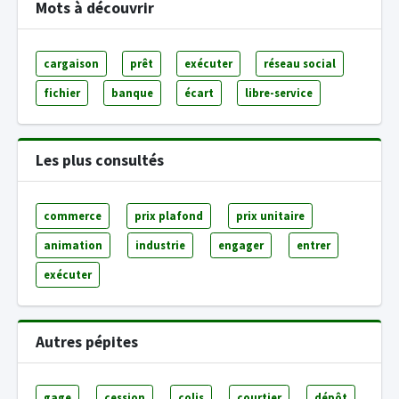
Mots à découvrir
cargaison
prêt
exécuter
réseau social
fichier
banque
écart
libre-service
Les plus consultés
commerce
prix plafond
prix unitaire
animation
industrie
engager
entrer
exécuter
Autres pépites
gage
cession
colis
courtier
dépôt