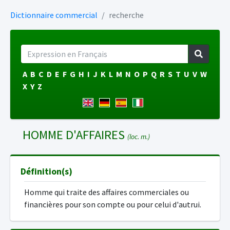
Dictionnaire commercial
recherche
A
B
C
D
E
F
G
H
I
J
K
L
M
N
O
P
Q
R
S
T
U
V
W
X
Y
Z
HOMME D'AFFAIRES
(loc. m.)
Définition(s)
Homme qui traite des affaires commerciales ou
financières pour son compte ou pour celui d'autrui.