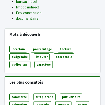
bureau-hôtel
Impôt indirect
Eco-conception
documentaire
Mots à découvrir
incertain
pourcentage
facture
budgétaire
imputer
acceptable
audiovisuel
caractère
Les plus consultés
commerce
prix plafond
prix unitaire
animation
industrie
engager
entrer