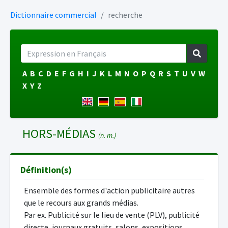
Dictionnaire commercial
recherche
A
B
C
D
E
F
G
H
I
J
K
L
M
N
O
P
Q
R
S
T
U
V
W
X
Y
Z
HORS-MÉDIAS
(n. m.)
Définition(s)
Ensemble des formes d'action publicitaire autres
que le recours aux grands médias.
Par ex. Publicité sur le lieu de vente (PLV), publicité
directe, journaux gratuits, salons, expositions,