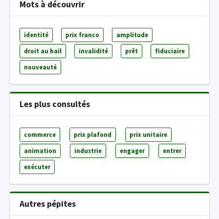
Mots à découvrir
identité
prix franco
amplitude
droit au bail
invalidité
prêt
fiduciaire
nouveauté
Les plus consultés
commerce
prix plafond
prix unitaire
animation
industrie
engager
entrer
exécuter
Autres pépites