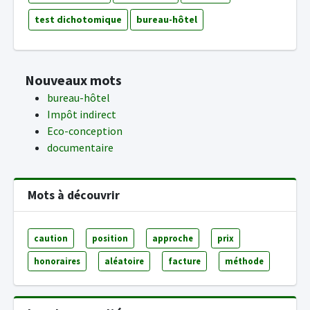
test dichotomique
bureau-hôtel
Nouveaux mots
bureau-hôtel
Impôt indirect
Eco-conception
documentaire
Mots à découvrir
caution
position
approche
prix
honoraires
aléatoire
facture
méthode