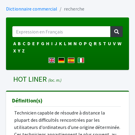
Dictionnaire commercial
recherche
A
B
C
D
E
F
G
H
I
J
K
L
M
N
O
P
Q
R
S
T
U
V
W
X
Y
Z
HOT LINER
(loc. m.)
Définition(s)
Technicien capable de résoudre à distance la
plupart des difficultés rencontrées par les
utilisateurs d'ordinateurs d'une origine déterminée.
Ces techniciens appartiennent le plus souvent, au