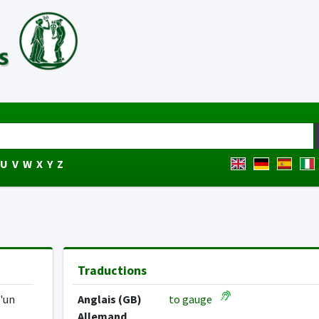
U
V
W
X
Y
Z
Traductions
d'un
Anglais (GB)
to gauge
Allemand