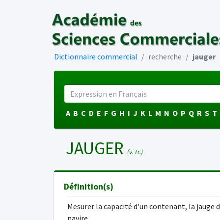
Dictionnaire commercial
recherche
jauger
A
B
C
D
E
F
G
H
I
J
K
L
M
N
O
P
Q
R
S
T
JAUGER
(v. tr.)
Définition(s)
Mesurer la capacité d'un contenant, la jauge 
navire.