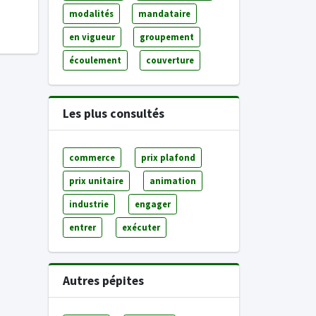
modalités
mandataire
en vigueur
groupement
écoulement
couverture
Les plus consultés
commerce
prix plafond
prix unitaire
animation
industrie
engager
entrer
exécuter
Autres pépites