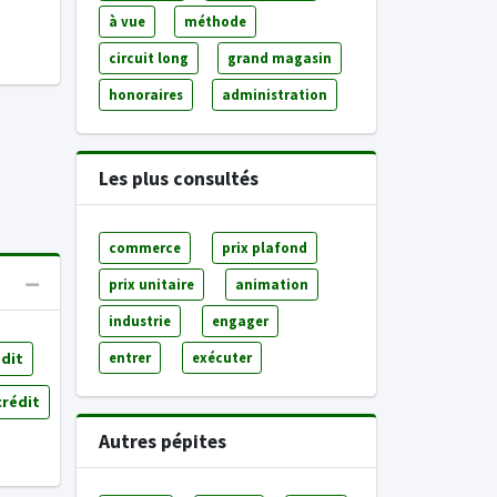
à vue
méthode
circuit long
grand magasin
honoraires
administration
Les plus consultés
commerce
prix plafond
prix unitaire
animation
industrie
engager
dit
entrer
exécuter
crédit
Autres pépites