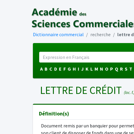
Dictionnaire commercial
recherche
lettre d
A
B
C
D
E
F
G
H
I
J
K
L
M
N
O
P
Q
R
S
T
LETTRE DE CRÉDIT
(loc. f.
Définition(s)
Document remis par un banquier pour permet
son client de disposer de fonds dans une de se