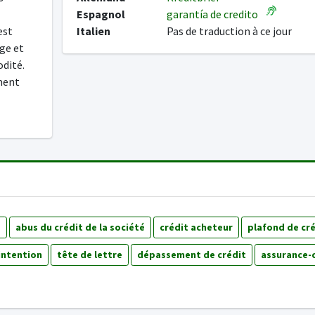
Espagnol
garantía de credito
est
Italien
Pas de traduction à ce jour
ge et
odité.
ument
e
abus du crédit de la société
crédit acheteur
plafond de cré
intention
tête de lettre
dépassement de crédit
assurance-