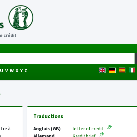
e crédit
U
V
W
X
Y
Z
)
Traductions
tre à
Anglais (GB)
letter of credit
s
Allemand
Kreditbrief