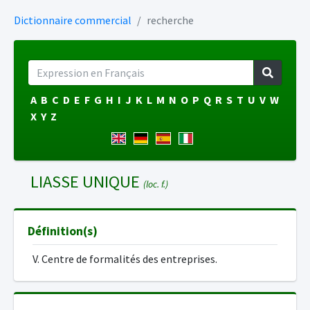
Dictionnaire commercial
recherche
A
B
C
D
E
F
G
H
I
J
K
L
M
N
O
P
Q
R
S
T
U
V
W
X
Y
Z
LIASSE UNIQUE
(loc. f.)
Définition(s)
V. Centre de formalités des entreprises.