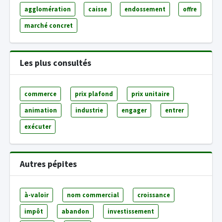
agglomération
caisse
endossement
offre
marché concret
Les plus consultés
commerce
prix plafond
prix unitaire
animation
industrie
engager
entrer
exécuter
Autres pépites
à-valoir
nom commercial
croissance
impôt
abandon
investissement