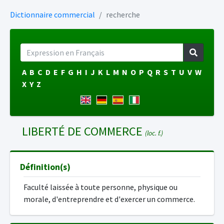
Dictionnaire commercial
recherche
A
B
C
D
E
F
G
H
I
J
K
L
M
N
O
P
Q
R
S
T
U
V
W
X
Y
Z
LIBERTÉ DE COMMERCE
(loc. f.)
Définition(s)
Faculté laissée à toute personne, physique ou
morale, d'entreprendre et d'exercer un commerce.