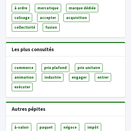
à ordre
mercatique
marque dédiée
colisage
accepter
acquisition
collectivité
fusion
Les plus consultés
commerce
prix plafond
prix unitaire
animation
industrie
engager
entrer
exécuter
Autres pépites
à-valoir
paquet
négoce
impôt