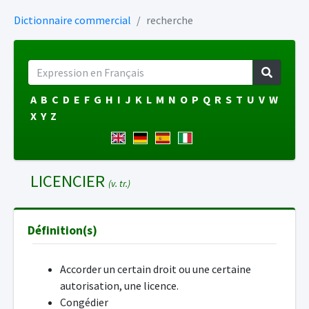
Dictionnaire commercial
recherche
A
B
C
D
E
F
G
H
I
J
K
L
M
N
O
P
Q
R
S
T
U
V
W
X
Y
Z
LICENCIER
(v. tr.)
Définition(s)
Accorder un certain droit ou une certaine
autorisation, une licence.
Congédier