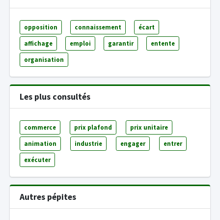
opposition
connaissement
écart
affichage
emploi
garantir
entente
organisation
Les plus consultés
commerce
prix plafond
prix unitaire
animation
industrie
engager
entrer
exécuter
Autres pépites