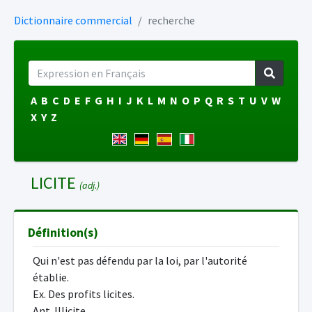
Dictionnaire commercial
recherche
A
B
C
D
E
F
G
H
I
J
K
L
M
N
O
P
Q
R
S
T
U
V
W
X
Y
Z
LICITE
(adj.)
Définition(s)
Qui n'est pas défendu par la loi, par l'autorité
établie.
Ex. Des profits licites.
Ant. Illicite.