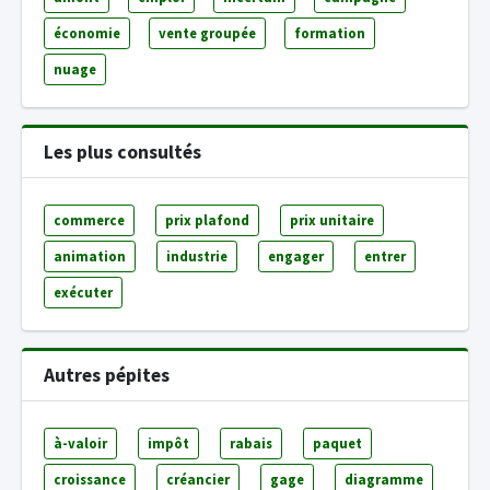
économie
vente groupée
formation
nuage
Les plus consultés
commerce
prix plafond
prix unitaire
animation
industrie
engager
entrer
exécuter
Autres pépites
à-valoir
impôt
rabais
paquet
croissance
créancier
gage
diagramme