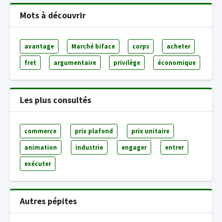
Mots à découvrir
avantage
Marché biface
corps
acheter
fret
argumentaire
privilège
économique
Les plus consultés
commerce
prix plafond
prix unitaire
animation
industrie
engager
entrer
exécuter
Autres pépites