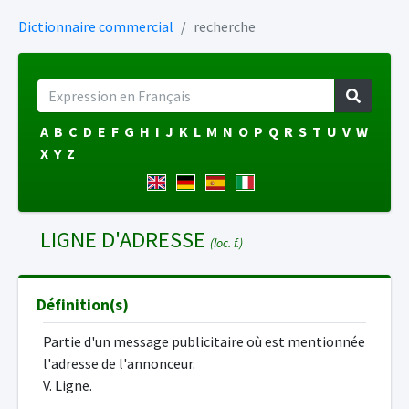
Dictionnaire commercial
recherche
A
B
C
D
E
F
G
H
I
J
K
L
M
N
O
P
Q
R
S
T
U
V
W
X
Y
Z
LIGNE D'ADRESSE
(loc. f.)
Définition(s)
Partie d'un message publicitaire où est mentionnée
l'adresse de l'annonceur.
V. Ligne.