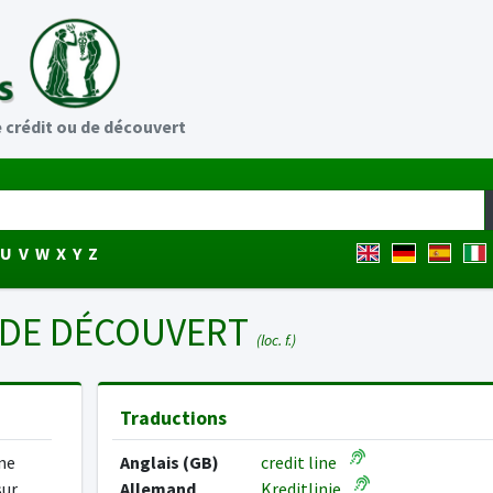
e crédit ou de découvert
U
V
W
X
Y
Z
U DE DÉCOUVERT
(loc. f.)
Traductions
ne
Anglais (GB)
credit line
sur
Allemand
Kreditlinie