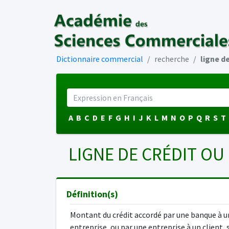
Dictionnaire commercial
recherche
ligne d
A
B
C
D
E
F
G
H
I
J
K
L
M
N
O
P
Q
R
S
T
LIGNE DE CRÉDIT O
Définition(s)
Montant du crédit accordé par une banque à u
entreprise, ou par une entreprise à un client, 