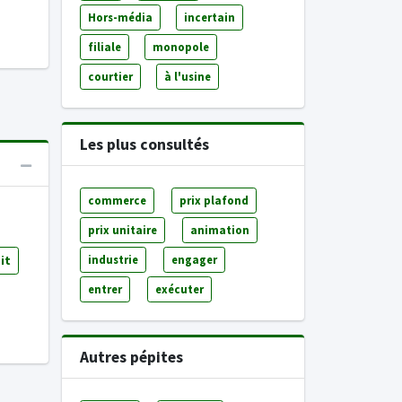
Hors-média
incertain
filiale
monopole
courtier
à l'usine
Les plus consultés
commerce
prix plafond
prix unitaire
animation
it
industrie
engager
entrer
exécuter
Autres pépites